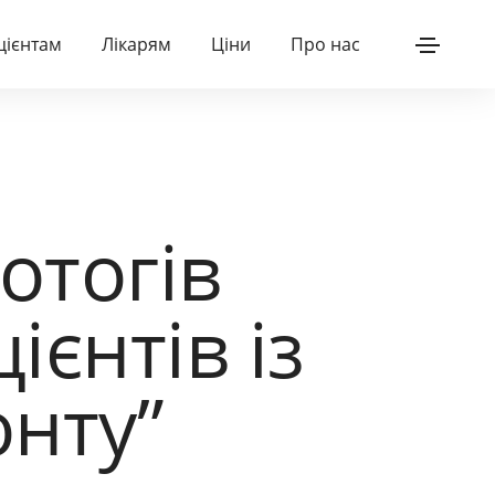
цієнтам
Лікарям
Ціни
Про нас
отогів
єнтів із
нту”