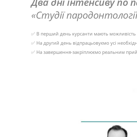
Два дні інтенсиву по 
«Студії пародонтологі
✅ В перший день курсанти мають можливість п
✅ На другий день відпрацьовуємо усі необхід
✅ На завершення-закріплюємо реальним прийо