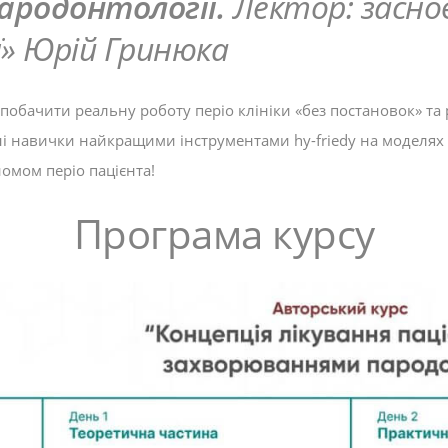
пародонтології.
Лектор: заснов
ї» Юрій Гринюка
обачити реальну роботу періо клініки «без постановок» та 
ні навички найкращими інструментами hy-friedy на моделях
мом періо пацієнта!
Програма курсу