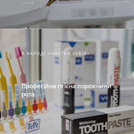
В НАРОДІ «ЧИСТКА ЗУБІВ»
Професійна гігієна порожнини
рота