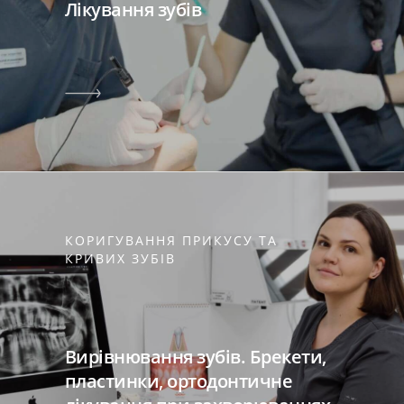
Лікування зубів
КОРИГУВАННЯ ПРИКУСУ ТА
КРИВИХ ЗУБІВ
Вирівнювання зубів. Брекети,
пластинки, ортодонтичне