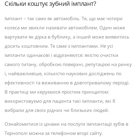
Скільки коштує зубний імплант?
Імплант – так само як автомобіль. Те, що має чотири
колеса ми звикли називати автомобілем. Один може
вартувати як дірка в бублику, а інший може виявитись
досить коштовним. Те саме з імплантами. Не усі
імпланти одинакові і відрізняются: якістю очистки
самого титану, обробкою поверхні, репутацією на ринку
і, найважливіше, кількістю наукових досліджень по
ефективності та виживанню в довготривалому періоді.
В практиці ми керуємося простим принципом:
використовуємо для пацієнта такі імпланти, які б
вибрали для своїх рідних чи близьких людей.
Ознайомитися із цінами на послуги імплантації зубів в
Тернополі можна за телефоном вгорі сайту.