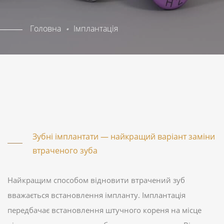
Головна
Імплантація
Зубні імплантати — найкращий варіант заміни
втраченого зуба
Найкращим способом відновити втрачений зуб
вважається встановлення імпланту. Імплантація
передбачає встановлення штучного кореня на місце