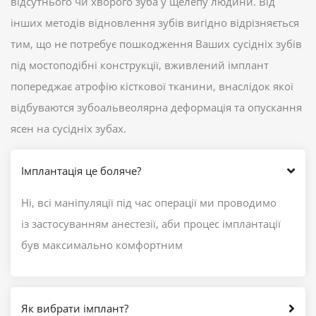
відсутнього чи хворого зуба у щелепу людини. Від
інших методів відновлення зубів вигідно відрізняється
тим, що не потребує пошкодження Ваших сусідніх зубів
під мостоподібні конструкції, вживлений імплант
попереджає атрофію кісткової тканини, внаслідок якої
відбуваются зубоальвеолярна деформація та опускання
ясен на сусідніх зубах.
Імплантація це боляче?
Ні, всі маніпуляції під час операції ми проводимо
із застосуванням анестезії, аби процес імплантації
був максимально комфортним
Як вибрати імплант?