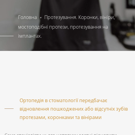
Головна
Протезування. Коронки, вініри,
мостоподібні протези, протезування на
імплантах.
Ортопедія в стоматології передбачає
відновлення пошкоджених або відсутніх зубів
протезами, коронками та вінірами
Саме спеціалісти цього напрямку здатні відновити